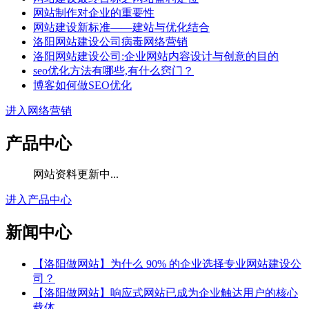
网站制作对企业的重要性
网站建设新标准——建站与优化结合
洛阳网站建设公司病毒网络营销
洛阳网站建设公司:企业网站内容设计与创意的目的
seo优化方法有哪些,有什么窍门？
博客如何做SEO优化
进入网络营销
产品中心
网站资料更新中...
进入产品中心
新闻中心
【洛阳做网站】为什么 90% 的企业选择专业网站建设公
司？
【洛阳做网站】响应式网站已成为企业触达用户的核心
载体