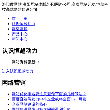
洛阳做网站,洛阳网站改版,洛阳网络公司,高端网站开发,恒越科
技高端网站建设公司
首 页
认识恒越动力
网络营销
产品中心
新闻中心
认识恒越动力
网站资料更新中...
进入认识恒越动力
网络营销
网站优化排名要注意避免下面的几种做法？
百度直达号发力中小企业或将全面O2O爆发
企业网站建设的核心
网站建设最终目标之网站盈利定位